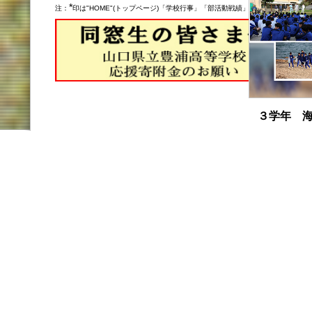
*
注：
印は"HOME"(トップページ)「学校行事」「部活動戦績」欄の記事
３学年 
１０月３０日
年生が学校に
御舟手海岸と
た。生徒たち
がら空き缶や
漂着物を回収
が、大量のご
とごみの削減
した。ご指導
ラブの皆様に
2025.11.10