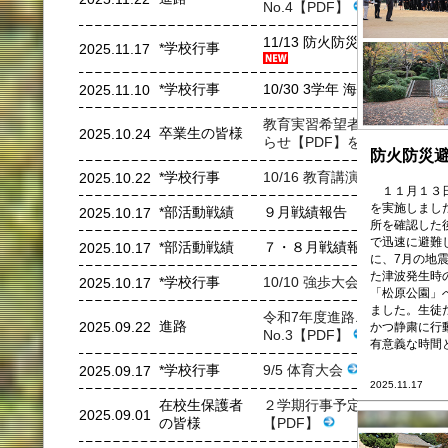
No.4【PDF】
11/13 防火防災避難訓練
*学校行事
2025.11.17
*学校行事
10/30 3学年 海岸清掃
2025.11.10
教育実習希望者へのお知
卒業生の皆様
2025.10.24
らせ【PDF】を更新
防火防災
*学校行事
10/16 教育講演会
2025.10.22
１１月１３日
を実施しまし
*部活動戦績
９月戦績報告
2025.10.17
所を確認した
で迅速に避難
*部活動戦績
７・８月戦績報告
2025.10.17
に、7月の地
た津波発生時
*学校行事
10/10 強歩大会
2025.10.17
「松原公園」
ました。生徒
令和7年度進路ニュース
進路
2025.09.22
かつ静粛に行
No.3【PDF】
有意義な時間
*学校行事
9/5 体育大会
2025.09.17
2025.11.17
在校生保護者
２学期行事予定を掲載
2025.09.01
の皆様
【PDF】